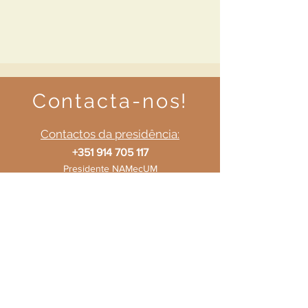
Contacta-nos!
Contactos da presidência:
+351 914 705 117
Presidente NAMecUM
+351 934 679 719
Vice-presidente NAMecUM
+351 925 469 010
Secretária NAMecUM