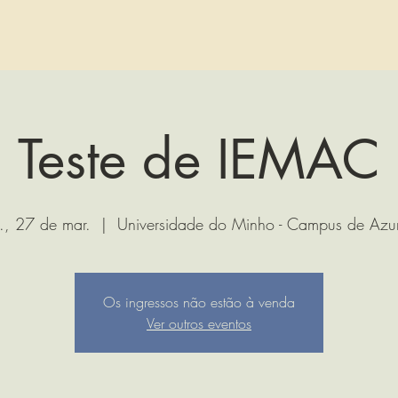
Teste de IEMAC
., 27 de mar.
  |  
Universidade do Minho - Campus de Azu
Os ingressos não estão à venda
Ver outros eventos